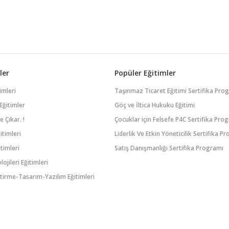
hon, genellikle
in ideal bir
dir. Hem basit
ısı hem de
ler
Popüler Eğitimler
imleri
Taşınmaz Ticaret Eğitimi Sertifika Pro
Eğitimler
Göç ve İltica Hukuku Eğitimi
 Çıkar. !
Çocuklar için Felsefe P4C Sertifika Pro
itimleri
Liderlik Ve Etkin Yöneticilik Sertifika P
timleri
Satış Danışmanlığı Sertifika Programı
lojileri Eğitimleri
tirme-Tasarım-Yazılım Eğitimleri