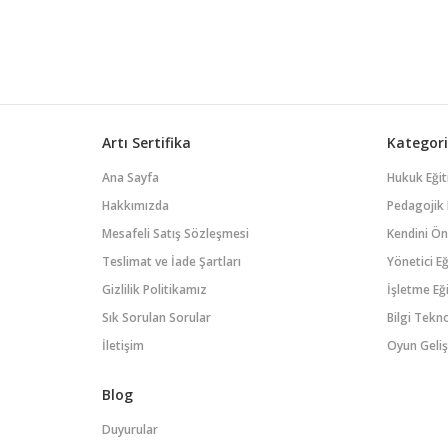
karmaşık konuları ele alır ve
kullanılabilir. Pyt
katılımcıların Python dilinde
öğrenme süreci iç
daha derinlemesine bir anlayış
programlama dili
geliştirmelerini sağlar.
ve okunabilir yap
Python'un daha gelişmiş ...
gen...
Artı Sertifika
Kategori
Ana Sayfa
Hukuk Eğit
Hakkımızda
Pedagojik 
Mesafeli Satış Sözleşmesi
Kendini Öne
Teslimat ve İade Şartları
Yönetici Eğ
Gizlilik Politikamız
İşletme Eği
Sık Sorulan Sorular
Bilgi Tekno
İletişim
Oyun Geliş
Blog
Duyurular