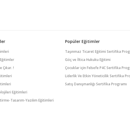
ler
Popüler Eğitimler
imleri
Taşınmaz Ticaret Eğitimi Sertifika Pro
Eğitimler
Göç ve İltica Hukuku Eğitimi
 Çıkar. !
Çocuklar için Felsefe P4C Sertifika Pro
itimleri
Liderlik Ve Etkin Yöneticilik Sertifika P
timleri
Satış Danışmanlığı Sertifika Programı
lojileri Eğitimleri
tirme-Tasarım-Yazılım Eğitimleri