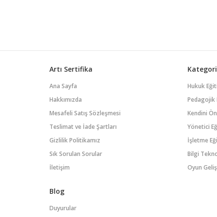
şekilde yönetilmesi ve
faaliyetlerin düzenlenmesi için
temel prensipleri ifade eder.
Yönetim, işletmenin kaynaklarını
etkin bir şekilde kullanarak b...
Artı Sertifika
Kategori
Ana Sayfa
Hukuk Eğit
Hakkımızda
Pedagojik 
Mesafeli Satış Sözleşmesi
Kendini Öne
Teslimat ve İade Şartları
Yönetici Eğ
Gizlilik Politikamız
İşletme Eği
Sık Sorulan Sorular
Bilgi Tekno
İletişim
Oyun Geliş
Blog
Duyurular