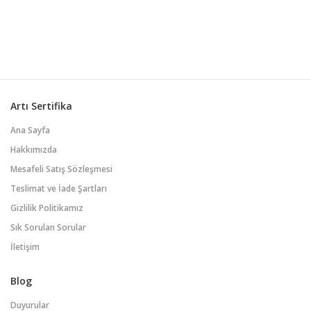
yaşamındaki farklı alanlarda (iş, eğitim,
kişisel gelişim, sosyal ilişkiler vb.)
verimliliği artırmak için zamanı etkili bir
şekilde kullanmasını sağlar. Bunun
anlamı, belir...
Artı Sertifika
Ana Sayfa
Hakkımızda
Mesafeli Satış Sözleşmesi
Teslimat ve İade Şartları
Gizlilik Politikamız
Sık Sorulan Sorular
İletişim
Blog
Duyurular