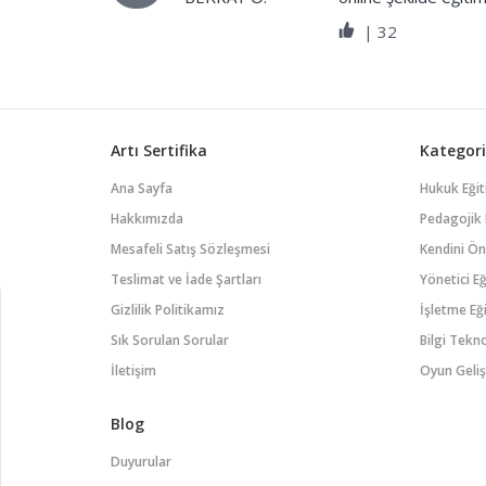
|
32
Artı Sertifika
Kategori
Ana Sayfa
Hukuk Eğit
Hakkımızda
Pedagojik 
Mesafeli Satış Sözleşmesi
Kendini Öne
Teslimat ve İade Şartları
Yönetici Eğ
Gizlilik Politikamız
İşletme Eği
Sık Sorulan Sorular
Bilgi Tekno
İletişim
Oyun Geliş
Blog
Duyurular