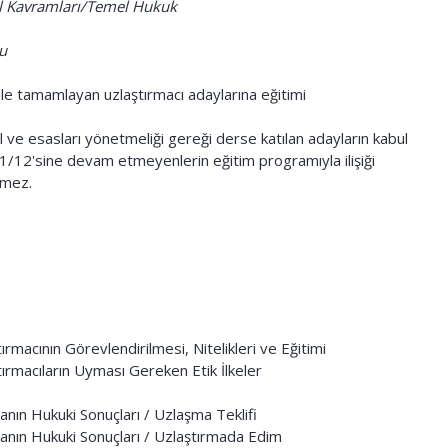
l Kavramları/Temel Hukuk
u
 ile tamamlayan uzlaştırmacı adaylarına eğitimi
ve esasları yönetmeliği gereği derse katılan adayların kabul
n 1/12'sine devam etmeyenlerin eğitim programıyla ilişiği
ilmez.
macının Görevlendirilmesi, Nitelikleri ve Eğitimi
rmacıların Uyması Gereken Etik İlkeler
ın Hukuki Sonuçları / Uzlaşma Teklifi
ın Hukuki Sonuçları / Uzlaştırmada Edim