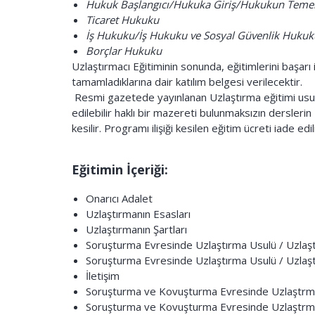
Hukuk Başlangıcı/Hukuka Giriş/Hukukun Teme
Ticaret Hukuku
İş Hukuku/İş Hukuku ve Sosyal Güvenlik Hukuk
Borçlar Hukuku
Uzlaştırmacı Eğitiminin sonunda, eğitimlerini başarı
tamamladıklarına dair katılım belgesi verilecektir.
Resmi gazetede yayınlanan Uzlaştırma eğitimi usul 
edilebilir haklı bir mazereti bulunmaksızın dersleri
kesilir. Programı ilişiği kesilen eğitim ücreti iade ed
019 UZLŞTIMACI ÜCRET TARİFES
Eğitimin İçeriği:
Onarıcı Adalet
Uzlaştırmanın Esasları
Uzlaştırmanın Şartları
Soruşturma Evresinde Uzlaştırma Usulü / Uzlaştır
Soruşturma Evresinde Uzlaştırma Usulü / Uzlaştı
İletişim
Soruşturma ve Kovuşturma Evresinde Uzlaştrman
Soruşturma ve Kovuşturma Evresinde Uzlaştrman