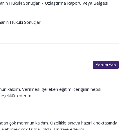
ın Hukuki Sonuçları / Uzlaştırma Raporu veya Belgesi
nın Hukuki Sonuçları
Yorum Yap
n kaldım. Verilmesi gereken eğitim içeriğinin hepsi
 teşekkür ederim.
dan çok memnun kaldım. Özellikle sınava hazırlık noktasında
m alabilmek çok faydalı oldu. Tavsiye ederim.