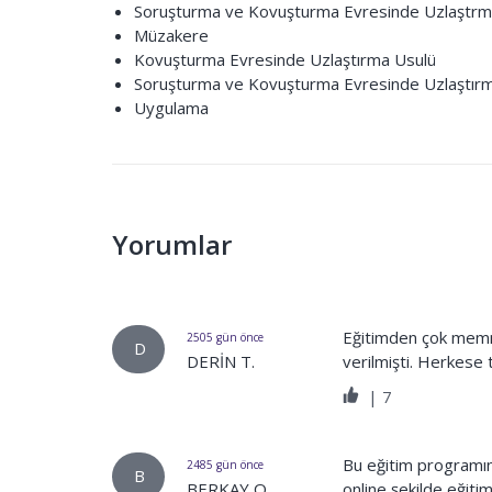
Soruşturma ve Kovuşturma Evresinde Uzlaştrman
Müzakere
Kovuşturma Evresinde Uzlaştırma Usulü
Soruşturma ve Kovuşturma Evresinde Uzlaştırma
Uygulama
Yorumlar
Eğitimden çok memnu
2505 gün önce
D
DERİN T.
verilmişti. Herkese
|
7
Bu eğitim programın
2485 gün önce
B
BERKAY O.
online şekilde eğiti