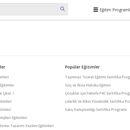
Eğitim Programl
ler
Popüler Eğitimler
imleri
Taşınmaz Ticaret Eğitimi Sertifika Pro
Eğitimler
Göç ve İltica Hukuku Eğitimi
 Çıkar. !
Çocuklar için Felsefe P4C Sertifika Pro
itimleri
Liderlik Ve Etkin Yöneticilik Sertifika P
timleri
Satış Danışmanlığı Sertifika Programı
lojileri Eğitimleri
tirme-Tasarım-Yazılım Eğitimleri