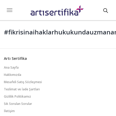
Toggl
Toggle
navigation
navig
#fikrisinaihaklarhukukundauzmana
Artı Sertifika
Ana Sayfa
Hakkımızda
Mesafeli Satış Sözleşmesi
Teslimat ve İade Şartları
Gizlilik Politikamız
Sık Sorulan Sorular
İletişim