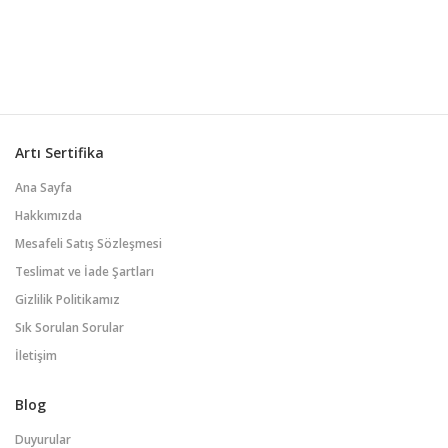
İlişkiler, kurumsal iletişim, medya
ilişkileri, kriz iletişimi, marka yönetimi
ve tanıtım gibi alanları içerir. Halkla
İlişkilerin temel amacı, bir kuruluşun
veya ...
Artı Sertifika
Ana Sayfa
Hakkımızda
Mesafeli Satış Sözleşmesi
Teslimat ve İade Şartları
Gizlilik Politikamız
Sık Sorulan Sorular
İletişim
Blog
Duyurular