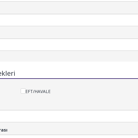
kleri
EFT/HAVALE
rası