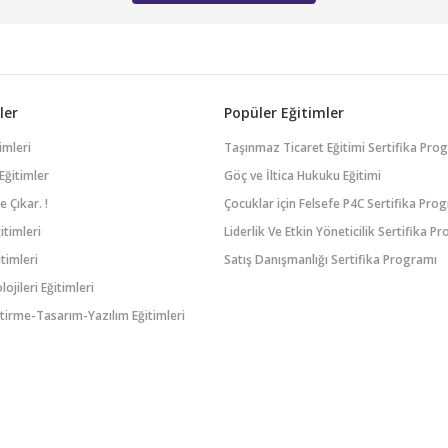
ler
Popüler Eğitimler
imleri
Taşınmaz Ticaret Eğitimi Sertifika Pro
Eğitimler
Göç ve İltica Hukuku Eğitimi
 Çıkar. !
Çocuklar için Felsefe P4C Sertifika Pro
itimleri
Liderlik Ve Etkin Yöneticilik Sertifika P
timleri
Satış Danışmanlığı Sertifika Programı
lojileri Eğitimleri
tirme-Tasarım-Yazılım Eğitimleri