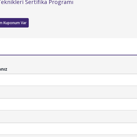
 Teknikleri Sertifika Programı
im Kuponum Var
anız