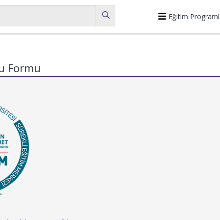
Eğitim Programl
ru Formu
m