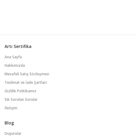
şekilde bir araya gelmesini, fikir
alışverişinde bulunmasını, kararlar
almasını ve birlikte çalışarak ortak
hedeflere ulaşmasını sağlar. Etkili
takım çalı...
Artı Sertifika
Ana Sayfa
Hakkımızda
Mesafeli Satış Sözleşmesi
Teslimat ve İade Şartları
Gizlilik Politikamız
Sık Sorulan Sorular
İletişim
Blog
Duyurular