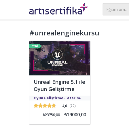
#unrealenginekursu
Unreal Engine 5.1 ile
Oyun Geliştirme
Günümüzde, video oyunları
Oyun Geliştirme-Tasarım-
giderek daha karmaşık ve
Yazılım Eğitimleri
4,6
(72)
etkileyici hale geliyor. Bu
gelişmelerde, oyun motorlarının
₺19000,00
₺23750,00
rolü oldukça büyük. Unreal
Engine, oyun endüstrisinde
devrim yaratan ve birçok