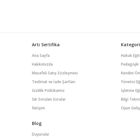
önemli oyunun arkasındaki Epic
Games tarafından geliştirilen bir
oyun motoru ve entegre
geliştirme ortamıdır. İlk olarak
1998 yılında piyasaya sürülen
Unreal oy...
Artı Sertifika
Kategori
Ana Sayfa
Hukuk Eğit
Hakkımızda
Pedagojik 
Mesafeli Satış Sözleşmesi
Kendini Öne
Teslimat ve İade Şartları
Yönetici Eğ
Gizlilik Politikamız
İşletme Eği
Sık Sorulan Sorular
Bilgi Tekno
İletişim
Oyun Geliş
Blog
Duyurular