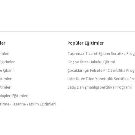
ler
Popüler Eğitimler
imleri
Taşınmaz Ticaret Eğitimi Sertifika Pro
Eğitimler
Göç ve İltica Hukuku Eğitimi
 Çıkar. !
Çocuklar için Felsefe P4C Sertifika Pro
itimleri
Liderlik Ve Etkin Yöneticilik Sertifika P
timleri
Satış Danışmanlığı Sertifika Programı
lojileri Eğitimleri
tirme-Tasarım-Yazılım Eğitimleri