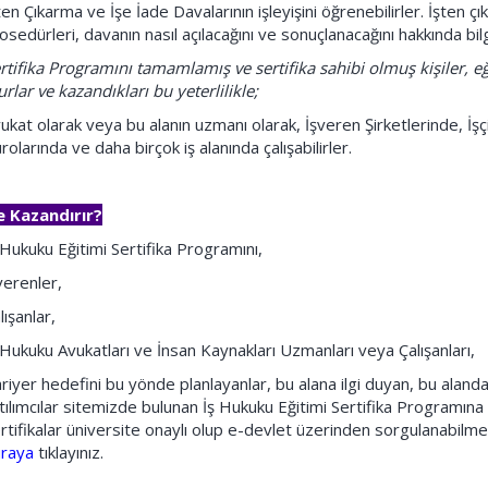
ten Çıkarma ve İşe İade Davalarının işleyişini öğrenebilirler. İşten çık
osedürleri, davanın nasıl açılacağını ve sonuçlanacağını hakkında bilgi 
rtifika Programını tamamlamış ve sertifika sahibi olmuş kişiler, e
urlar ve kazandıkları bu yeterlilikle;
ukat olarak veya bu alanın uzmanı olarak, İşveren Şirketlerinde, İ
rolarında ve daha birçok iş alanında çalışabilirler.
 Kazandırır?
 Hukuku Eğitimi Sertifika Programını,
verenler,
lışanlar,
 Hukuku Avukatları ve İnsan Kaynakları Uzmanları veya Çalışanları,
riyer hedefini bu yönde planlayanlar, bu alana ilgi duyan, bu alanda
tılımcılar sitemizde bulunan İş Hukuku Eğitimi Sertifika Programın
rtifikalar üniversite onaylı olup e-devlet üzerinden sorgulanabilmek
uraya
tıklayınız.