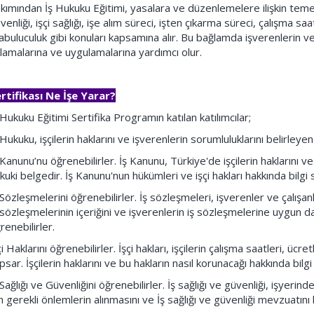
kımından İş Hukuku Eğitimi, yasalara ve düzenlemelere ilişkin temel p
venliği, işçi sağlığı, işe alım süreci, işten çıkarma süreci, çalışma saa
abuluculuk gibi konuları kapsamına alır. Bu bağlamda işverenlerin ve 
lamalarına ve uygulamalarına yardımcı olur.
rtifikası Ne İşe Yarar?
 Hukuku Eğitimi Sertifika Programın katılan katılımcılar;
 Hukuku, işçilerin haklarını ve işverenlerin sorumluluklarını belirleyen 
 Kanunu’nu öğrenebilirler. İş Kanunu, Türkiye'de işçilerin haklarını 
kuki belgedir. İş Kanunu'nun hükümleri ve işçi hakları hakkında bilgi sa
 Sözleşmelerini öğrenebilirler. İş sözleşmeleri, işverenler ve çalışanla
 sözleşmelerinin içeriğini ve işverenlerin iş sözleşmelerine uygun d
renebilirler.
çi Haklarını öğrenebilirler. İşçi hakları, işçilerin çalışma saatleri, ücret
psar. İşçilerin haklarını ve bu hakların nasıl korunacağı hakkında bilgi s
 Sağlığı ve Güvenliğini öğrenebilirler. İş sağlığı ve güvenliği, işyerind
in gerekli önlemlerin alınmasını ve İş sağlığı ve güvenliği mevzuatını