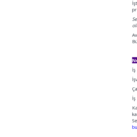
İş
pr
Se
ol
Av
Bü
Ne
İş
İş
Ça
İş
Ka
ka
Se
b