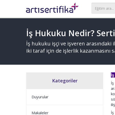
İş Hukuku Nedir? Serti
İş hukuku işçi ve işveren arasındaki 
iki taraf için de işlerlik kazanmasını
İş
Kategoriler
İş
ar
ko
Duyurular
sö
il
İş
Makaleler