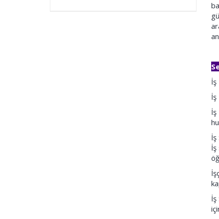
ba
gü
ar
an
Se
İş
İş
İş
hu
İş
İş
öğ
İş
ka
İş
iç