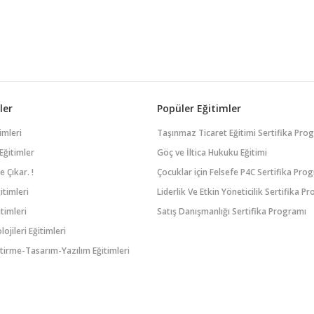
ler
Popüler Eğitimler
imleri
Taşınmaz Ticaret Eğitimi Sertifika Pro
Eğitimler
Göç ve İltica Hukuku Eğitimi
 Çıkar. !
Çocuklar için Felsefe P4C Sertifika Pro
itimleri
Liderlik Ve Etkin Yöneticilik Sertifika P
timleri
Satış Danışmanlığı Sertifika Programı
lojileri Eğitimleri
tirme-Tasarım-Yazılım Eğitimleri