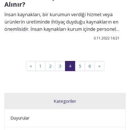
Alınır?
İnsan kaynakları, bir kurumun verdiği hizmet veya
ürünlerin üretiminde ihtiyaç duyduğu kaynakların en
önemlisidir. İnsan kaynakları kurum içinde personele
dair yapılan tüm çalışmaların da yürütülmesinde en
3.11.2022 16:21
etkin olan birimdir. Sanayi devriminden sonra 19.
yüzyılın sonlarında kurulan personel ofisleri için
zamanın ilk insan kaynakları birimleri diyebiliriz.
«
1
2
3
4
5
6
»
Kategoriler
Duyurular