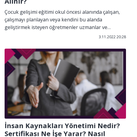
Alınır?
Çocuk gelişimi eğitimi okul öncesi alanında çalışan,
çalışmayı planlayan veya kendini bu alanda
geliştirmek isteyen öğretmenler uzmanlar ve
ebeveynler için hazırlanmıştır. Bu eğitim ile
3.11.2022 20:28
hedeflenen çocukların fiziki, sosyal, zihinsel
gelişimlerini maksimum düzeye ulaştırabilecek bilgi,
donanım ve beceriye sahip kişiler yetiştirmektir.
İnsan Kaynakları Yönetimi Nedir?
Sertifikası Ne İşe Yarar? Nasıl