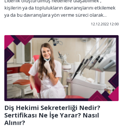
Liderlik oluşturulmuş hedeflere ulaşabilmek ,
kişilerin ya da toplulukların davranışlarını etkilemek
ya da bu davranışlara yön verme süreci olarak
adlandırılmaktadır. Lider önünde bulunduğu çevreye
12.12.2022 12:00
yarar sağlayarak temelden değişiklikler yapmaktadır.
Diş Hekimi Sekreterliği Nedir?
Sertifikası Ne İşe Yarar? Nasıl
Alınır?