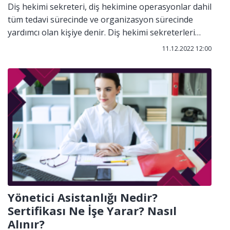
Diş hekimi sekreteri, diş hekimine operasyonlar dahil
tüm tedavi sürecinde ve organizasyon sürecinde
yardımcı olan kişiye denir. Diş hekimi sekreterleri
mesleğin tıbbi bütün gereklilik ve ihtiyaçlarını
11.12.2022 12:00
sağlamak ve yardım etmek ile yükümlüdür. Diş
hekimi sekreteri sertifika programlarına dahil olarak
eğitimi tamamladıktan sonra olabileceğiniz meslek
grupları arasında yer almaktadır.
Yönetici Asistanlığı Nedir?
Sertifikası Ne İşe Yarar? Nasıl
Alınır?